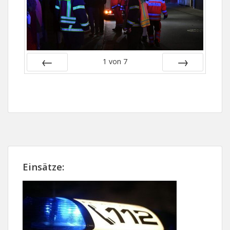
1
von
7
Zurück
Vor
Einsätze: