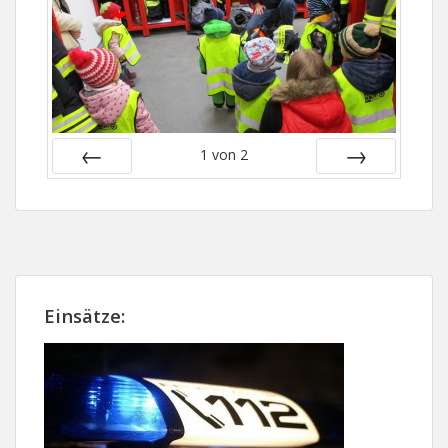
1
von
2
Zurück
Vor
Einsätze: