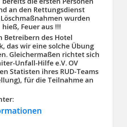
 bereits die ersten Personen
nd an den Rettungsdienst
te Löschmaßnahmen wurden
h hieß, Feuer aus !!!
n Betreibern des
Hotel
k
, das wir eine solche Übung
en. Gleichermaßen richtet sich
iter-Unfall-Hilfe e.V. OV
en Statisten ihres RUD-Teams
ellung), für die Teilnahme an
ter:
formationen